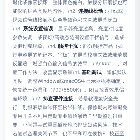
退化或像素损坏，整体颜色偏白。触摸分层磨损也可
能影响屏幕亮度均匀性。\n2.
连接线松动
：排线或
视频信号线接触不良会导致色彩失真或屏幕泛白。
\n3.
系统设置错误
：显示器亮度过高、亮度对比度
参数失调，或夜灯/高动态范围设置干扰信号，造成
类似过曝现象。\n4.
触控干扰
：部分触控产品（如
带电容屏的笔记本、平板）的屏幕校准失效或玻璃层
反显著，增强白色输入信号的效果。\n\n### 二、对
症工作方法：改善显示质量\n1.
基础调试
：降低默认
亮度，调整Windows或macOS中显示器概率确定，
恢复统一色温和（709/6500K）。闭目放置效果偏
差环境。\n2.
排查硬件连接
：若是软现象安全先
行，别惧麻烦重卸怀疑松绑排线。保修期内尽量避免
专用开关不利用定期专业清治渗透？早期鉴别很重
要；小问题尝试重置插座静态排除短路风险。技术：
若尝试合理关闭节系，仍不平和可在便携E...校正至